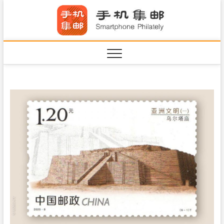
S
手机集
k
SHOUJIJIYOU.COM
i
·Smart
p
t
o
c
o
n
t
e
n
t