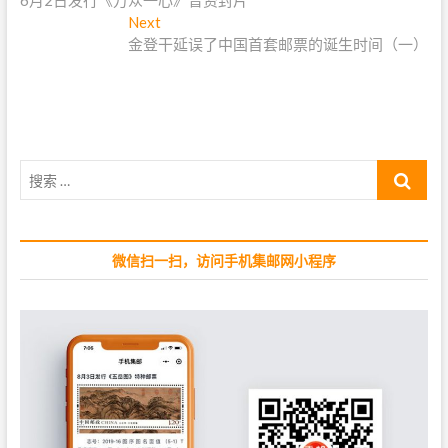
6月2日发行《万众一心》普资封片
r
章
e
Next
N
导
v
金登干延误了中国首套邮票的诞生时间（一）
e
i
x
航
o
t
u
p
s
o
p
s
搜
o
t
索
s
:
…
t
:
微信扫一扫，访问手机集邮网小程序