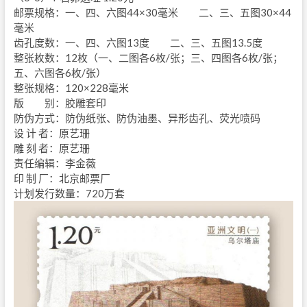
邮票规格：一、四、六图44×30毫米 二、三、五图30×44
毫米
齿孔度数：一、四、六图13度 二、三、五图13.5度
整张枚数：12枚（一、二图各6枚/张；三、四图各6枚/张；
五、六图各6枚/张）
整张规格：120×228毫米
版 别：胶雕套印
防伪方式：防伪纸张、防伪油墨、异形齿孔、荧光喷码
设 计 者：原艺珊
雕 刻 者：原艺珊
责任编辑：李金薇
印 制 厂：北京邮票厂
计划发行数量：720万套