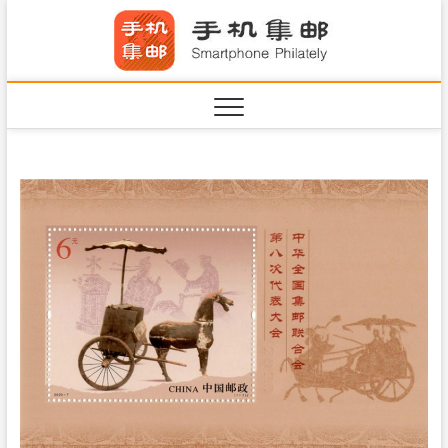
S
手机集
k
SHOUJIJIYOU.COM
i
·Smart
p
t
o
c
o
n
t
e
n
t