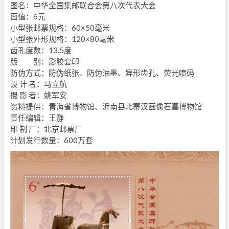
图名：中华全国集邮联合会第八次代表大会
面值：6元
小型张邮票规格：60×50毫米
小型张外形规格：120×80毫米
齿孔度数：13.5度
版 别：影胶套印
防伪方式：防伪纸张、防伪油墨、异形齿孔、荧光喷码
设 计 者：马立航
摄 影 者：姚军安
资料提供：青海省博物馆、沂南县北寨汉画像石墓博物馆
责任编辑：王静
印 制 厂：北京邮票厂
计划发行数量：600万套