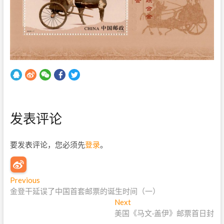
发表评论
要发表评论，您必须先
登录
。
文
Previous
P
金登干延误了中国首套邮票的诞生时间（一）
r
章
e
Next
N
导
v
美国《马文·盖伊》邮票首日封
e