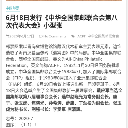
中国邮票
6月18日发行《中华全国集邮联合会第八
次代表大会》小型张
2020年6月17日
No Comments
ACPF
中华全国集邮联合会
邮票图案以青海省博物馆馆藏汉代木轺车主要表现元素，边饰
选取了沂南汉墓画像砖《迎宾图》中的局部。中华全国集邮联
合会，简称全国集邮联，英文为All-China Philatelic
Federation，英文简称ACPF，1982年1月30日经国务院批准
成立，中华全国集邮联合会于1983年7月加入了国际集邮联合
会（FIP）组织，于1983年8月加入了亚洲集邮联合会
（FIAP）组织。6月18日会议上将选出新一届领导班子。6月
18日大会选举产生了全国集邮联新一届理事会，
戴应军当选全
国集邮联第八届理事会会长；选举赵晓光为常务副会长，康
宁、张玉虎、焦晓光、孙蒋涛、薛康、丁劲松为副会长，张玉
虎为秘书长，副秘书长：李爱军 唐清辉。
志号：2020-7
图序：（1-1）J