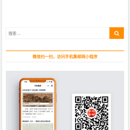
i
x
航
o
t
u
p
s
o
p
s
搜
o
t
索
s
:
…
t
:
微信扫一扫，访问手机集邮网小程序