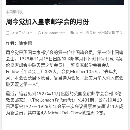
中国集邮史
周今觉加入皇家邮学会的月份
2018年8月1日
No Comments
RPSL
徐金德
英国皇家邮学会
作者：徐金德，
周今觉是英国皇家邮学会的第一位中国籍会员，第一位中国籍
会士。1928年11月15日出版的《邮学月刊》创刊号刊载《英
伦皇家邮会中破天荒之华会员》，称皇家邮学会有会友
Fellow（今译会士）339人，会员Member135人，“去年九
月，本会会长周今觉君，复当选为会员。此实为华人列入该会
破天荒之第一人”。
最近，笔者见到1927年11月出版的英国皇家邮学会会刊《伦
敦集邮家》（The
London Philatelist
）总431期，公布10月13
日理事会1927－1928年年会第一次会议投票表决通过11人成
为新会员，其中第4人Michel Dah Chow就是周今觉。