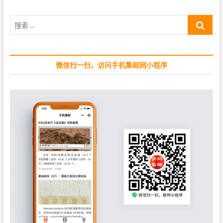
s
o
p
s
搜
o
t
索
s
:
…
t
:
微信扫一扫，访问手机集邮网小程序