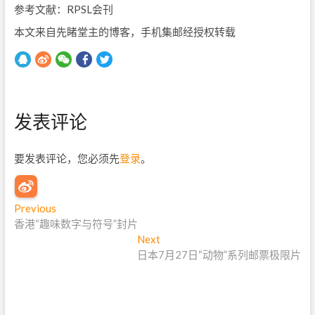
参考文献：RPSL会刊
本文来自先睹堂主的博客，手机集邮经授权转载
发表评论
要发表评论，您必须先
登录
。
文
Previous
P
香港“趣味数字与符号”封片
r
章
e
Next
N
导
v
日本7月27日“动物”系列邮票极限片
e
i
x
航
o
t
u
p