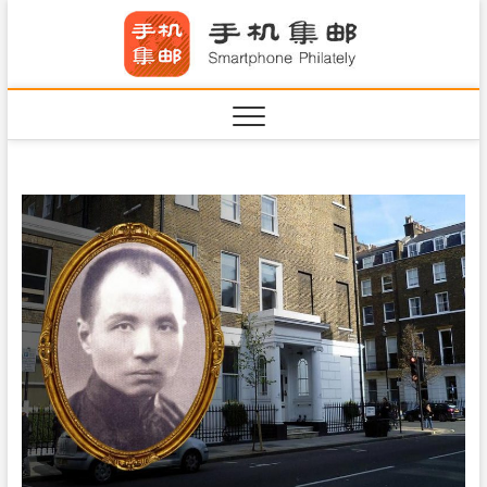
S
手机集
k
SHOUJIJIYOU.COM
i
·Smart
p
t
o
c
o
n
t
e
n
t