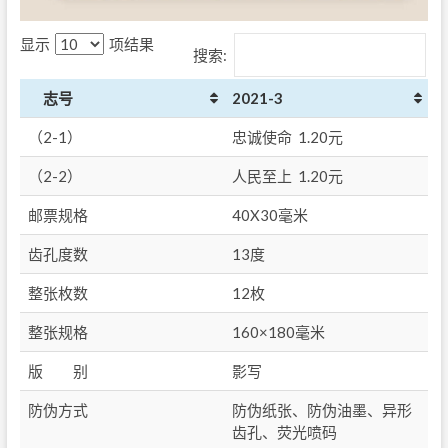
显示
项结果
搜索:
志号
2021-3
（2-1）
忠诚使命 1.20元
（2-2）
人民至上 1.20元
邮票规格
40X30毫米
齿孔度数
13度
整张枚数
12枚
整张规格
160×180毫米
版 别
影写
防伪方式
防伪纸张、防伪油墨、异形
齿孔、荧光喷码