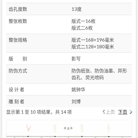
齿孔度数
13度
整张枚数
版式一16枚
版式二6枚
整张规格
版式一168×196毫米
版式二128×180毫米
版 别
影写
防伪方式
防伪纸张、防伪油墨、异形
齿孔、荧光喷码
设 计 者
姚钟华
雕 刻 者
刘博
显示第 1 至 10 项结果，共 14 项
上页
下页