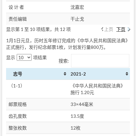
设 计 者
沈嘉宏
责任编辑
干止戈
显示第 1 至 10 项结果，共 12 项
上页
下页
1月1日元旦，历时五年修订完成的《中华人民共和国民法典》
正式施行，发行纪念邮票1枚，计划发行量800万。
显示
项结果
搜索:
志号
2021-2
（1-1）
《中华人民共和国民法典》
施行 1.20元
邮票规格
33×44毫米
齿孔度数
13.5度
整张枚数
12枚