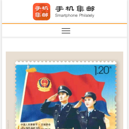
S
手机集
k
SHOUJIJIYOU.COM
i
·Smart
p
t
o
c
o
n
t
e
n
t