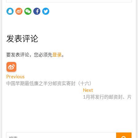
发表评论
要发表评论，您必须先
登录
。
文
Previous
P
中国早期最低廉之半分邮资实寄封（十六）
r
章
e
Next
N
导
v
1月将发行的邮资封、片
e
i
x
航
o
t
u
p
s
o
p
s
搜
o
t