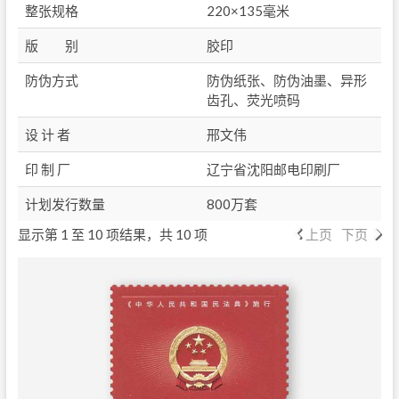
整张规格
220×135毫米
版 别
胶印
防伪方式
防伪纸张、防伪油墨、异形
齿孔、荧光喷码
设 计 者
邢文伟
印 制 厂
辽宁省沈阳邮电印刷厂
计划发行数量
800万套
显示第 1 至 10 项结果，共 10 项
上页
下页