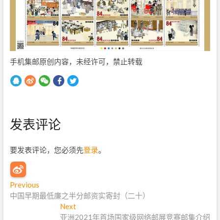
手机集邮原创内容，未经许可，禁止转载
发表评论
要发表评论，您必须先
登录
。
文
Previous
P
中国早期最低廉之半分邮资实寄封（二十）
r
章
e
Next
N
导
v
亚洲2021年首场国家级网络邮展竞赛邮集介绍
e