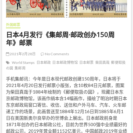
外国邮票
日本4月发行《集邮周·邮政创办150周
年》邮票
2021年2月28日
No Comments
World Stamps
日本邮政
日本邮政博物馆
日本邮票
柴田真哉
郵便取扱
の図
集邮周
手机集邮讯：今年是日本现代邮政创建150周年，日本将于
2021年4月20日发行邮票小版张，含10枚84日元邮票，图案
为柴田真哉于1884年绘制的《郵便取扱の図》，现藏日本东
京邮政博物馆，该画作绢本含14幅画作，描绘了明治时期日本
东京邮政局窗口寄信、收信、送信和户外马车、汽车、火车邮
递工作的场景，此画曾送至1884年12月16日到1885年6月1
日在美国新奥尔良举办的世博会上展出。日本邮政前身是
1871年创办的日本邮政公社，目前为世界500强中业绩最好的
邮政公司，2019年营业额1152亿美元，中国邮政2019年业绩