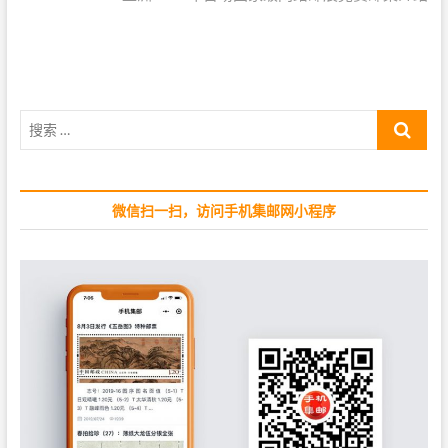
i
x
航
o
t
u
p
s
o
p
s
搜
o
t
索
s
:
…
t
:
微信扫一扫，访问手机集邮网小程序