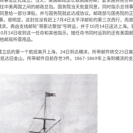
驻上海领事馆正式成立。当天，美国邮政部长致函国务卿，要求国务院任命
往中美两国之间的邮政总包。国务院当天批复同意，同时指示总领
同意给一部分津贴，并与国务院就此达成协议。邮政部与国务院的
领事。很明显，这封信没有赶上7月4日太平洋邮轮的第三次西行，而
滨，再由支线邮轮“哥斯达黎加”号转运，并于10月14日送达上海。
事确认，10月14日收到这一任命和其他指示。随任命书同时运到的还有美国
他邮局所需用品。
代办成立后的第一个航班离开上海，24日到达横滨，所带邮件转交25日离
抵达旧金山，所带邮件目前存世3件。1867-1869年上海到横滨的支