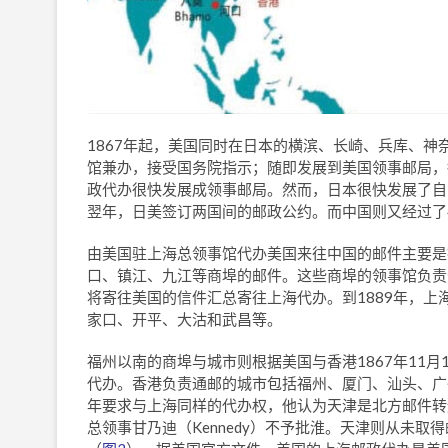
1867年起，美国同时在日本的横滨、长崎、兵库、
馆兼办，接受国务院指示；随即发展到美国领事邮局，
政代办很快发展成领事邮局。然而，日本很快发展了自己
翌年，日美签订两国间的邮政公约。而中国则又经过了
由美国驻上海总领事馆代办美国来往中国的邮件主要是
口、镇江、九江等商埠的邮件。这些商埠的领事馆负责
将寄往美国的信件汇总寄往上海代办。到1889年，上
家口、开平、大沽和武昌等。
福州以南的商埠与城市则根据美国与香港1867年11
代办。香港负责通邮的城市包括福州、厦门、汕头、广州及
年要求与上海同样的代办权，他认为天津是北方邮件转
总领事甘乃迪（Kennedy）不予批淮。天津则从未取