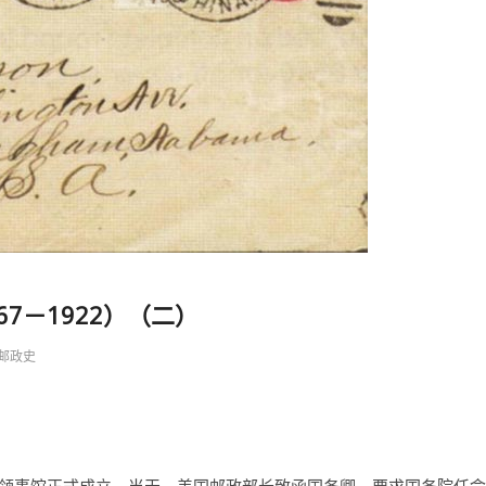
7－1922）（二）
邮政史