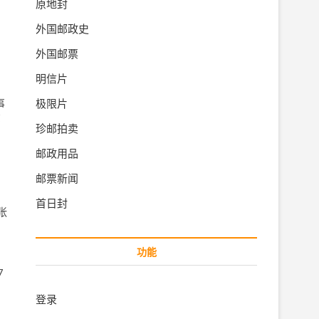
原地封
外国邮政史
外国邮票
明信片
极限片
事
邮
珍邮拍卖
邮政用品
邮票新闻
，
首日封
张
功能
7
登录