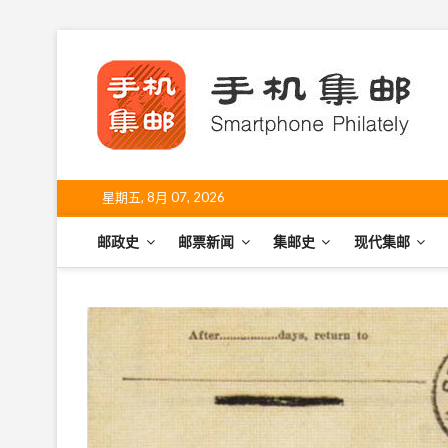
S
k
手
i
SHO
p
t
o
c
o
星期五, 8月 07, 2026
n
t
邮政史
邮票新闻
集邮史
现代集邮
e
n
t