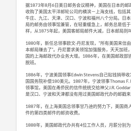
据1873年8月6日美日邮务会议精神，美国在日本的邮
收购了美国太平洋邮轮公司的横滨－上海支线，包括其邮
牛庄、九江、天津、汉口、宁波和福州八个分局。日本
局的邮务由领事馆兼管，在轻重缓急上，邮务总是低于
样，从1875年起，美国客邮局邮件大减，日本邮局
1880年，新任总领事欧文·丹尼发现，“所有美国来
本邮局赚去了”。丹尼要求美领馆加强服务，天天加班
国的上海邮政代办业务大增。1886年，在美国邮政
脱班。
1886年，宁波美国领事Edwin Stevens自己
国国务院补偿180美元。1887年，宁波领事Thomas 
领事馆，美国在甬侨民的信件统统交给神父J.R. Godd
是汉口、宁波和天津都没有用过美国邮政代办的邮戳来
1887年，在上海美国总领事甘乃迪的努力下，美国
件的第四类邮件的邮资收费。
1888年，美国邮政代办共有4位工作人员，月薪分别为1