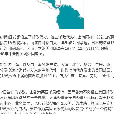
神奈川和函馆都设立了邮政代办。这些邮政代办与上海同样，最初由领
接受邮政部指示。而信件则都由太平洋邮轮公司承运。日本的这些
的国际邮运，因而日本的美国邮局在1874年12月31日全部关闭。
48年才全部关闭外国客邮。
指到达上海，以及由上海分发宁波、天津、北京、烟台、牛庄、汉
分发投递上海代办发来的当地信件，出售上海代办发来的美国邮票
海邮政代办下属的商埠增加到20个，包括重庆、宜昌、芜湖、温州、
月12日签订的协议，由香港英国邮局经转，因而香港不必设立美国邮政
东印度群岛的一些属地。天津领事馆美国领事Smithers曾于188
运中心，业务繁忙，也应该获得每年250美元的津贴。然而上海美国
得邮政代办的资格。天津作为美国邮政代办的收发戳也“成了一个传说”