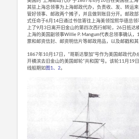
美国的“上海邮政代办”于1867年6月10日在美国
其驻上海总领事为上海邮政代办，负责收、发、转运来
管好领事、邮政两个摊子，并且做到账目分开。邮政部
式任命于6月14日通过书信寄往上海美领馆熙华德总
上了9月3日离开旧金山的第四次西行邮轮，26日抵达横
上海的美国副领事Willie P. Mangum代表总领
票和邮资信封、邮资明信片等邮政用品，以及邮戳和其
1867年10月17日，“哥斯达黎加”号作为美国邮政
开横滨去旧金山的美国邮轮“共和国”号。该轮11月19日
线船期如
图1、2
。