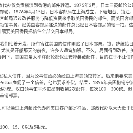
政代办仅负责横滨到香港的邮件转运。1875年3月，日本三菱邮轮公
轮。1876年4月15日，日本客邮局在上海成立，下辖烟台、镇江
客邮局通过改善服务与降低资费来争取美国侨民的邮件。而美国客
领馆事务。经美国客邮局递送的邮件总比经日本客邮局的慢一拍。
则叫嚷要美国侨民把信件全部交日本邮局。
信由我们忙着分发，所有寄往美国的信件则贴了日本邮票。钱，统统给
，尤其是开船那天的前夜，许多人通宵加班。不久，局面得到改善，
部协调下，美国每条太平洋邮轮都保证安排装载邮件，目的在于不让信
贴钱捎带收发私人信件，因为公事信函必须经由上海美领馆转寄。后来他要求美
F. Pettus雇佣了一个信差，他也要求补偿。结果，1896年美国撤销宁
ard办理。汉口领事馆平均每星期收到2次邮件，每次100－300磅。但
盖销邮票。
商人可以通过上海邮政代办向美国客户邮寄样品，邮政代办以大大低于
00、15、8以及5银元。