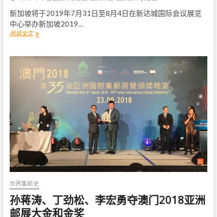
新加坡将于2019年7月31日至8月4日在新达城国际会议展览
中心举办新加坡2019…
阅读全文
新
加
坡
2
0
1
9
第
3
6
届
亚
洲
国
际
集
邮
展
世界集邮史
览
孙蒋涛、丁劲松、李宏勇夺澳门2018亚洲
中
国
邮展大金和金奖
展