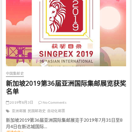
新
西
兰
2
0
2
0
第
3
7
届
亚
洲
邮
中国集邮史
展
展
新加坡2019第36届亚洲国际集邮展览获奖
品
名单
名
单
2019年8月3日
No Comments
亚洲邮展
民国邮政史
自动化邮票
新加坡2019第36届亚洲国际集邮展览于2019年7月31日至8
月4日在新达城国际…