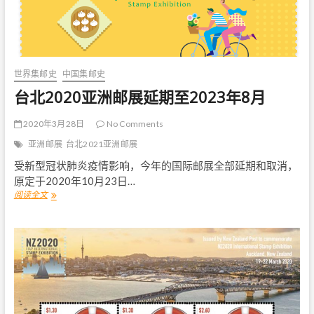
展
最
新
消
息
世界集邮史
中国集邮史
台北2020亚洲邮展延期至2023年8月
2020年3月28日
No Comments
亚洲邮展
台北2021亚洲邮展
受新型冠状肺炎疫情影响，今年的国际邮展全部延期和取消，
原定于2020年10月23日…
阅读全文
台
北
2
0
2
0
亚
洲
邮
展