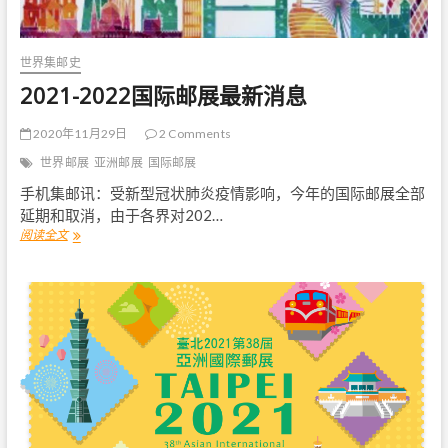
世界集邮史
2021-2022国际邮展最新消息
2020年11月29日
2 Comments
世界邮展
亚洲邮展
国际邮展
手机集邮讯：受新型冠状肺炎疫情影响，今年的国际邮展全部
延期和取消，由于各界对202…
阅读全文
2
0
2
1
-
2
0
2
2
国
际
邮