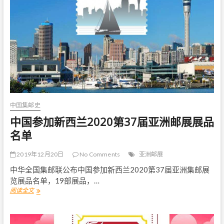
2
0
1
8
第
3
5
届
亚
洲
国
际
中国集邮史
集
邮
中国参加新西兰2020第37届亚洲邮展展品
展
名单
览
》
小
2019年12月20日
No Comments
亚洲邮展
全
中华全国集邮联公布中国参加新西兰2020第37届亚洲集邮展
张
览展品名单，19部展品，…
首
日
阅读全文
中
封
国
参
加