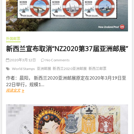
延
期
至
2
0
2
3
外国邮票
年
8
新西兰宣布取消“NZ2020第37届亚洲邮展”
月
2020年3月12日
No Comments
World Stamps
亚洲邮展
新西兰2020亚洲邮展
新西兰邮票
作者：晨阳， 新西兰2020亚洲邮展原定在2020年3月19日至
22日举行，规模1…
阅读全文
新
西
兰
宣
布
取
消
“
N