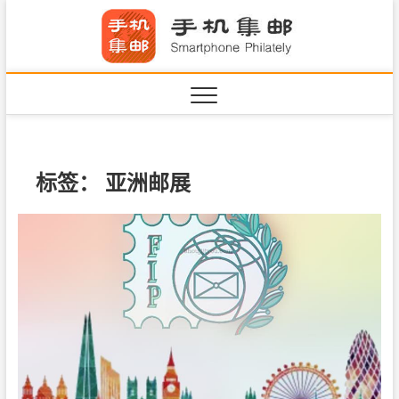
S
手机集
k
SHOUJIJIYOU.COM
i
·Smart
p
t
o
c
o
n
标签：
亚洲邮展
t
e
n
t