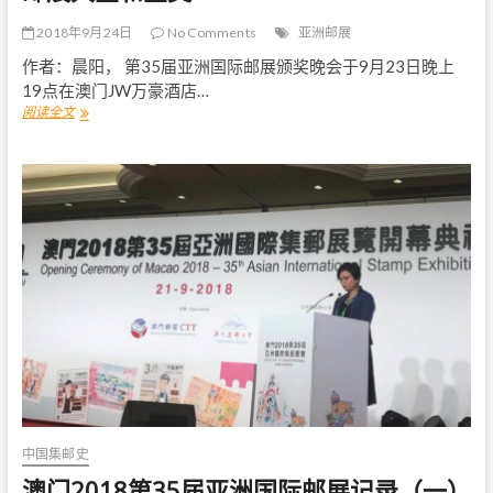
品
2018年9月24日
No Comments
亚洲邮展
作者：晨阳， 第35届亚洲国际邮展颁奖晚会于9月23日晚上
19点在澳门JW万豪酒店…
阅读全文
孙
蒋
涛
、
丁
劲
松
、
李
宏
勇
夺
澳
门
2
0
1
8
中国集邮史
亚
澳门2018第35届亚洲国际邮展记录（一）
洲