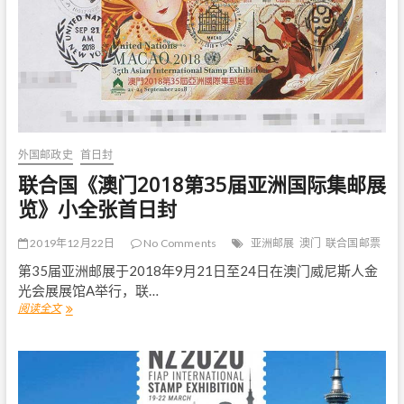
Z
2
0
2
0
第
3
7
届
外国邮政史
首日封
亚
洲
联合国《澳门2018第35届亚洲国际集邮展
邮
览》小全张首日封
展
”
2019年12月22日
No Comments
亚洲邮展
澳门
联合国邮票
第35届亚洲邮展于2018年9月21日至24日在澳门威尼斯人金
光会展展馆A举行，联…
阅读全文
联
合
国
《
澳
门