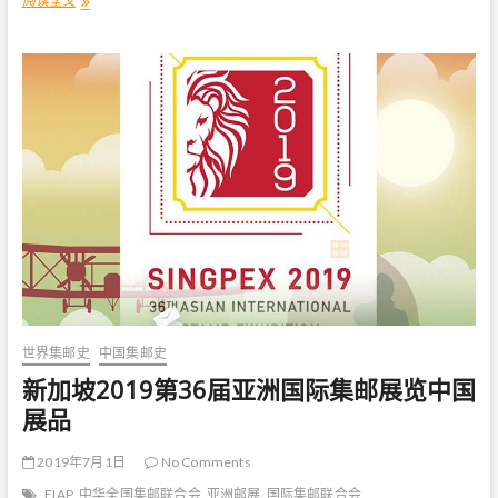
阅读全文
新
加
坡
2
0
1
9
第
3
6
届
亚
洲
国
际
集
邮
展
世界集邮史
中国集邮史
览
获
新加坡2019第36届亚洲国际集邮展览中国
奖
展品
名
单
2019年7月1日
No Comments
FIAP
中华全国集邮联合会
亚洲邮展
国际集邮联合会