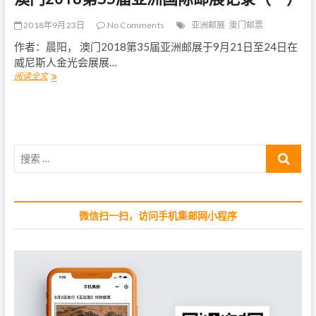
邮
展
2018年9月23日
No Comments
亚洲邮展
澳门邮票
大
作者：晨阳， 澳门2018第35届亚洲邮展于9月21日至24日在
金
和
威尼斯人金光会展展…
金
阅读全文
澳
奖
门
2
0
1
8
搜
第
3
索
5
…
届
亚
微信扫一扫，访问手机集邮网小程序
洲
国
际
邮
展
记
录
（