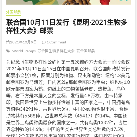
外国邮票
联合国10月11日发行《昆明·2021生物多
样性大会》邮票
2021年10月9日
1 Comment
World Stamps
联合国生物多样性大会
联合国邮票
为纪念《生物多样性公约》第十五次缔约方大会第一阶段会议
2021年10月11日至15日在中国昆明召开，联合国邮政特发行
邮票小全张1枚，图案分别为植物、昆虫和动物：纽约1.3美元
邮票图案为马蹄莲；日内瓦2瑞郎邮票图案为甲虫；维也纳1.8
欧元邮票图案为鹤。边纸上的生物包括老虎、热带鱼、乌龟
等，右下方是本届大会的会标，发行量4.8万枚，由卡特承
印。我国是世界上生物多样性最丰富的国家之一，中国拥有高
等植物34291种，占世界第3位，中国的动物也很丰富，脊椎
动物共有6588种，占世界总种数（45417）的14%。中国还
是世界上鸟类种类最多的国家之一，共有鸟类1332种，占世
界总种数的14.6%；中国的鱼类占世界鱼类总种数的17.5%。
全球12个生物多样性丰富的国家进行排序，中国排在第8位。