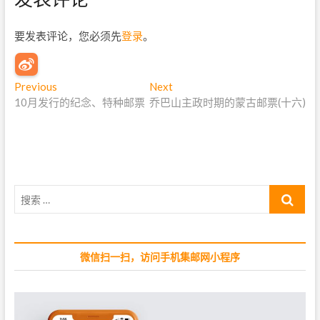
要发表评论，您必须先
登录
。
文
Previous
P
Next
N
10月发行的纪念、特种邮票
r
乔巴山主政时期的蒙古邮票(十六)
e
章
e
x
导
v
t
i
p
航
o
o
u
s
搜
s
t
索
p
:
…
o
s
微信扫一扫，访问手机集邮网小程序
t
: