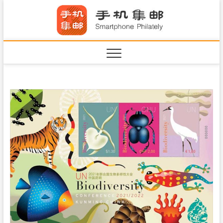
S
手机集
k
SHOUJIJIYOU.COM
i
·Smart
p
t
o
c
o
n
t
e
n
t