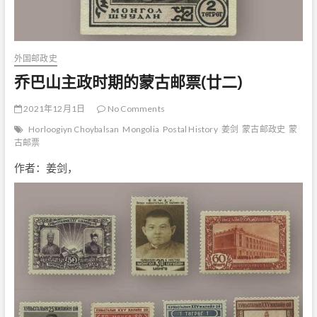
外国邮政史
乔巴山主政时期的蒙古邮票(廿二)
2021年12月1日
No Comments
Horloogiyn Choybalsan
Mongolia
Postal History
姜剑
蒙古邮政史
蒙
古邮票
作者：姜剑，