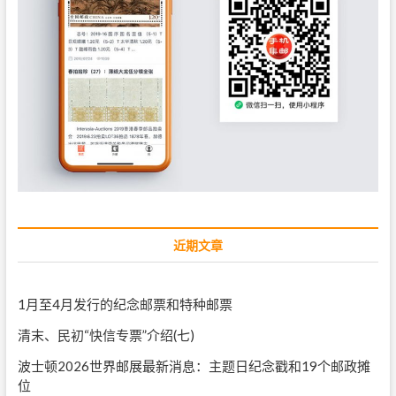
近期文章
1月至4月发行的纪念邮票和特种邮票
清末、民初“快信专票”介绍(七)
波士顿2026世界邮展最新消息：主题日纪念戳和19个邮政摊
位