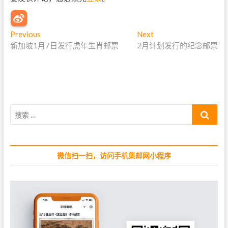
文
Previous
P
Next
N
新加坡1月7日发行虎年生肖邮票
r
2月计划发行的纪念邮票
e
章
e
x
导
v
t
i
p
航
o
o
u
s
搜
s
t
索
p
:
…
o
s
微信扫一扫，访问手机集邮网小程序
t
: