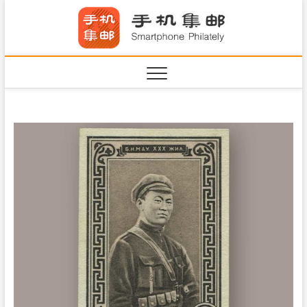
S
手机集
k
SHOUJIJIYOU.COM
i
·Smart
p
t
o
c
o
n
t
e
n
t