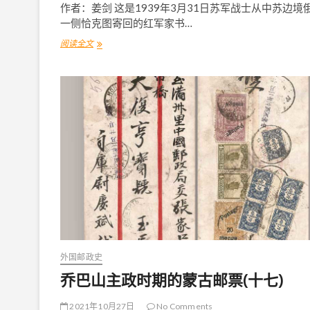
作者：姜剑 这是1939年3月31日苏军战士从中苏边境
一侧恰克图寄回的红军家书…
阅读全文
乔
巴
山
主
政
时
期
的
蒙
古
邮
票
(
十
九
)
外国邮政史
乔巴山主政时期的蒙古邮票(十七)
2021年10月27日
No Comments