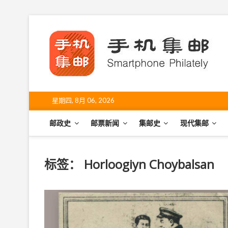
S
k
手
i
SHO
p
t
o
c
o
星期四, 8月 06, 2026
n
t
邮政史
邮票新闻
集邮史
现代集邮
e
n
t
标签：
Horloogiyn Choybalsan