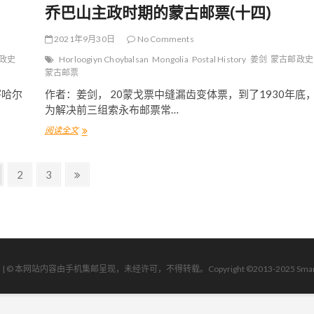
乔巴山主政时期的蒙古邮票(十四)
2021年9月30日
No Comments
政史
Horloogiyn Choybalsan
Mongolia
Postal History
姜剑
蒙古邮政史
蒙古邮票
寄哈尔
作者：姜剑， 20蒙戈票中缝漏齿变体票，到了1930年底
为解决前三组索永布邮票常…
阅读全文
乔
巴
山
主
P
2
P
3
N
政
a
a
e
时
g
g
x
期
的
e
e
t
蒙
p
古
a
邮
g
| | © 本网站内容由手机集邮呈现，未经许可，不得转载。Copyright ©2013-2025 Smartphone Ph
票
(
e
十
四