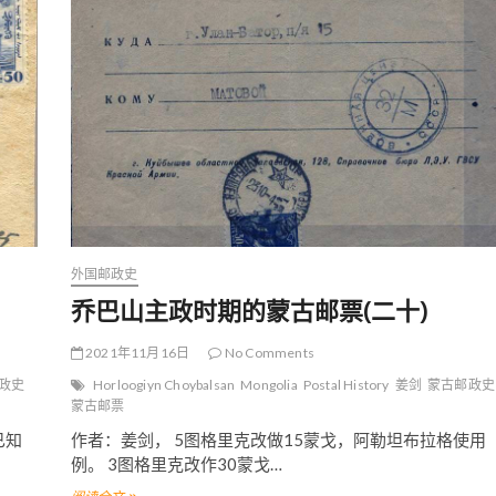
政
时
期
的
蒙
古
邮
票
(
廿
二
)
外国邮政史
乔巴山主政时期的蒙古邮票(二十)
2021年11月16日
No Comments
政史
Horloogiyn Choybalsan
Mongolia
Postal History
姜剑
蒙古邮政史
蒙古邮票
已知
作者：姜剑， 5图格里克改做15蒙戈，阿勒坦布拉格使用
例。 3图格里克改作30蒙戈…