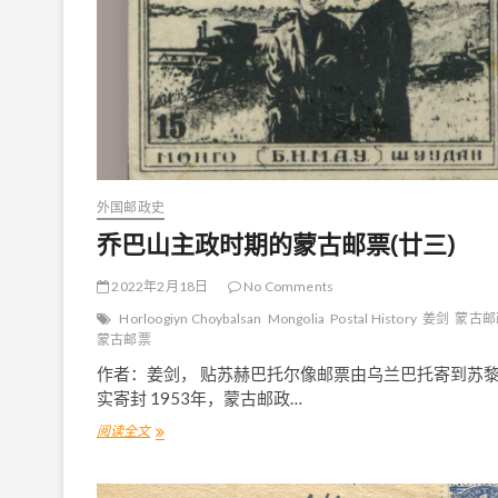
外国邮政史
乔巴山主政时期的蒙古邮票(廿三)
2022年2月18日
No Comments
Horloogiyn Choybalsan
Mongolia
Postal History
姜剑
蒙古邮
蒙古邮票
作者：姜剑， 贴苏赫巴托尔像邮票由乌兰巴托寄到苏
实寄封 1953年，蒙古邮政…
阅读全文
乔
巴
山
主