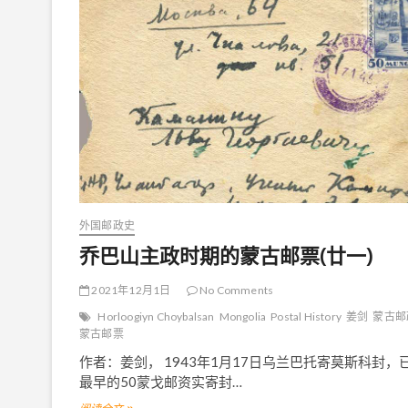
政
时
期
的
蒙
古
邮
票
(
廿
三
)
外国邮政史
乔巴山主政时期的蒙古邮票(廿一)
2021年12月1日
No Comments
Horloogiyn Choybalsan
Mongolia
Postal History
姜剑
蒙古邮
蒙古邮票
作者：姜剑， 1943年1月17日乌兰巴托寄莫斯科封，
最早的50蒙戈邮资实寄封…