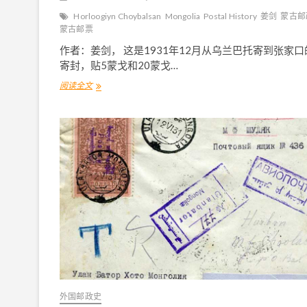
Horloogiyn Choybalsan
Mongolia
Postal History
姜剑
蒙古邮
蒙古邮票
作者：姜剑， 这是1931年12月从乌兰巴托寄到张家口
寄封，贴5蒙戈和20蒙戈…
阅读全文
乔
巴
山
主
政
时
期
的
蒙
古
邮
票
(
十
七
)
外国邮政史