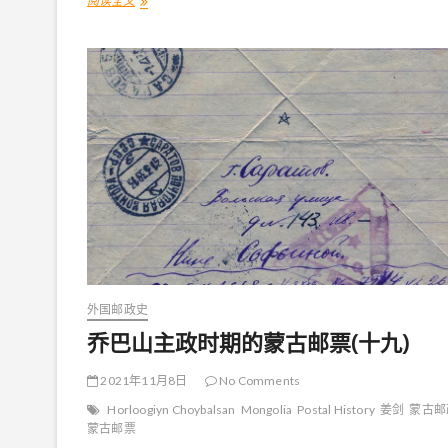
阅读全文
乔
巴
山
主
政
时
期
的
蒙
古
邮
票
(
廿
一
)
外国邮政史
乔巴山主政时期的蒙古邮票(十九)
2021年11月8日
No Comments
Horloogiyn Choybalsan
Mongolia
Postal History
姜剑
蒙古邮
蒙古邮票