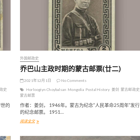
外国邮政史
乔巴山主政时期的蒙古邮票(廿二)
2021年12月1日
No Comments
政史
Horloogiyn Choybalsan
Mongolia
Postal History
姜剑
蒙古邮政史
蒙古邮票
黎世的
作者：姜剑， 1946年。蒙古为纪念“人民革命25周年”发行
的纪念邮票。 1951…
阅读全文
乔
巴
山
主