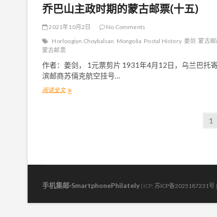
乔巴山主政时期的蒙古邮票(十五)
2021年10月2日
No Comments
Horloogiyn Choybalsan
Mongolia
Postal History
姜剑
蒙古邮
蒙古邮票
作者：姜剑， 1元票剪片 1931年4月12日，乌兰巴托
滨邮商苏倆克航空挂号…
阅读全文
乔
巴
山
文
主
P
1
政
a
章
时
g
期
导
的
e
蒙
航
古
邮
手机集邮·SmartphonePhilately
票
| ICP:
苏ICP备2025187231号
(
十
五