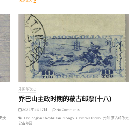
阅读全文
乔
巴
山
主
政
时
期
的
蒙
古
邮
票
(
二
十
)
外国邮政史
乔巴山主政时期的蒙古邮票(十八)
2021年11月7日
No Comments
政史
Horloogiyn Choybalsan
Mongolia
Postal History
姜剑
蒙古邮政史
蒙古邮票