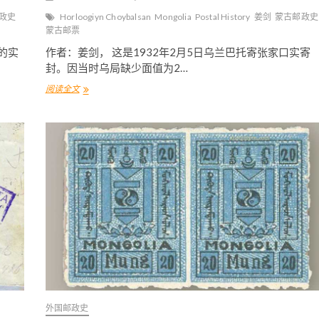
政史
Horloogiyn Choybalsan
Mongolia
Postal History
姜剑
蒙古邮政史
蒙古邮票
的实
作者：姜剑， 这是1932年2月5日乌兰巴托寄张家口实寄
封。因当时乌局缺少面值为2…
阅读全文
乔
巴
山
主
政
时
期
的
蒙
古
邮
票
(
十
六
)
外国邮政史