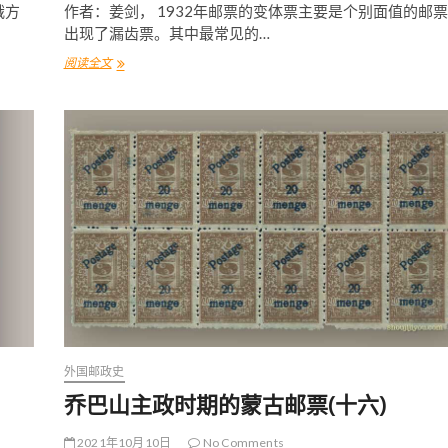
俄方
作者：姜剑， 1932年邮票的变体票主要是个别面值的邮票
出现了漏齿票。其中最常见的…
阅读全文
乔
巴
山
主
政
时
期
的
蒙
古
邮
票
(
十
八
)
外国邮政史
乔巴山主政时期的蒙古邮票(十六)
2021年10月10日
No Comments