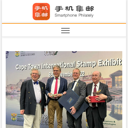
S
手机集
k
SHOUJIJIYOU.COM
i
·Smart
p
t
o
c
o
n
t
e
n
t