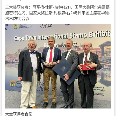
三大奖获奖者：冠军扬·休斯-柏林(右1)、国际大奖阿尔弗雷德·
施密特(左2)、国家大奖拉斯·约根森(右2)与评审团主席霍华德·
格林(左1)合影
大金获得者合影