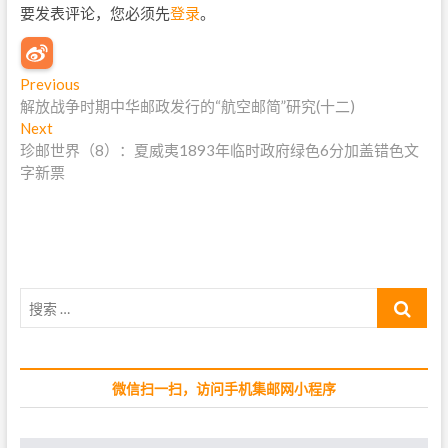
要发表评论，您必须先
登录
。
文
Previous
P
解放战争时期中华邮政发行的“航空邮简”研究(十二)
r
章
Next
N
e
导
珍邮世界（8）：夏威夷1893年临时政府绿色6分加盖错色文
e
v
字新票
x
i
航
t
o
p
u
o
s
s
p
t
o
搜
:
s
索
t
…
:
微信扫一扫，访问手机集邮网小程序