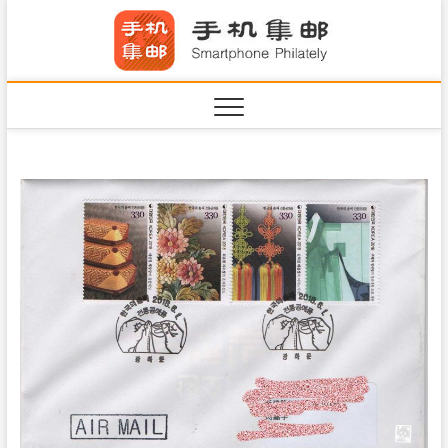
S
手机集
k
SHOUJIJIYOU.COM
i
·Smart
p
t
o
c
o
n
t
e
n
t