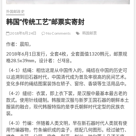
外国邮政史
韩国“传统工艺”邮票实寄封
2018年8月24日
No Comments
韩国邮票
作者：晨阳，
2018年6月1日发行，全套4枚，全套面值1320韩元，邮票规
格28.5x39mm，设计者：신재용。
（4-1）结绳：相信这是从中国传入的，绳结在中国的历史可
以追溯到旧石器时代，中国清代成为普及率很高的民间艺术。
变化多样的绳结图案装饰在轿子、窗帘、香袋等生活用品中。
（4-2）缝纫：衣裳，即上衣下裳，是汉服中最基本最古老的
款式。使用针线缝制。韩服是汉服与新罗王国石器的朝鲜本土
服装的融合，现代韩服特指的是李氏朝鲜时代定型的民族衣
装。
（4-3）竹编：伴随着人类文明，早在新石器时代人类就有使
用竹编器物，竹条编织成的盒子，搭配几何图形。经过破竹、