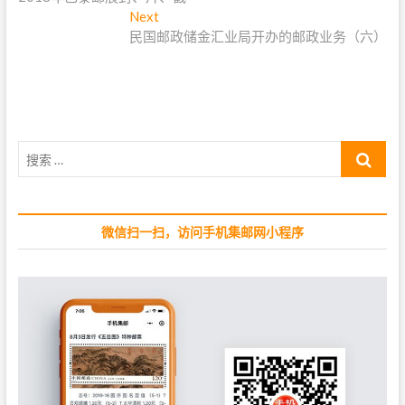
章
e
Next
N
导
v
民国邮政储金汇业局开办的邮政业务（六）
e
i
x
航
o
t
u
p
s
o
p
s
搜
o
t
索
s
:
…
t
:
微信扫一扫，访问手机集邮网小程序