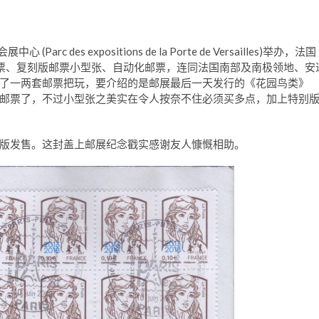
des expositions de la Porte de Versailles)举办，法国
邮票、复刻版邮票小型张、自动化邮票，连同法国南部及南极领地、安
了一两套邮票把玩，要介绍的是邮展最后一天发行的《花园鸟类》
又是曾经登上法国邮票了，不过小型张之美实在令人按奈不住必须买多点，加上特别
版发售。这封盖上邮展纪念戳实感谢友人慷慨相助。