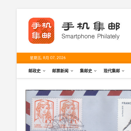
S
k
手
i
SHO
p
t
o
c
o
星期五, 8月 07, 2026
n
t
邮政史
邮票新闻
集邮史
现代集邮
e
n
t