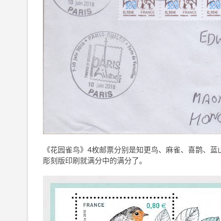
《花园雀鸟》4枚邮票分别是知更鸟、麻雀、喜鹊、蓝
彫刻版印刷就满分中的满分了。