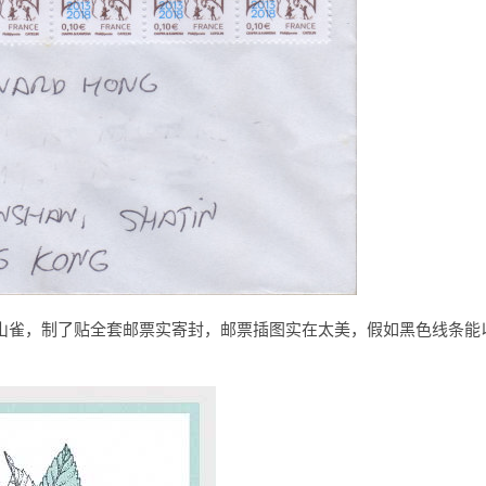
山雀，制了贴全套邮票实寄封，邮票插图实在太美，假如黑色线条能