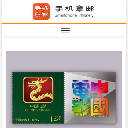
S
手机集
k
SHOUJIJIYOU.COM
i
·Smart
p
t
o
c
o
n
t
e
n
t