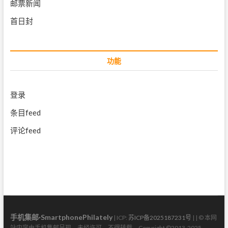
邮票新闻
首日封
功能
登录
条目feed
评论feed
手机集邮·SmartphonePhilately
| ICP:
苏ICP备2025187231号
| | © 本网
站内容由手机集邮呈现，未经许可，不得转载。Copyright ©2013-2025