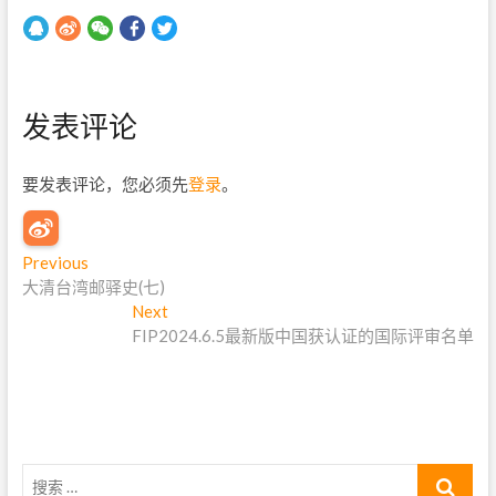
发表评论
要发表评论，您必须先
登录
。
文
Previous
P
大清台湾邮驿史(七)
r
章
e
Next
N
导
v
FIP2024.6.5最新版中国获认证的国际评审名单
e
i
x
航
o
t
u
p
s
o
p
s
搜
o
t