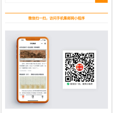
索
s
:
…
t
:
微信扫一扫，访问手机集邮网小程序