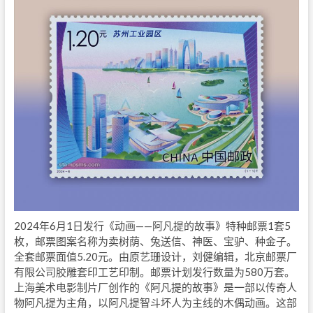
2024年6月1日发行《动画——阿凡提的故事》特种邮票1套5
枚，邮票图案名称为卖树荫、兔送信、神医、宝驴、种金子。
全套邮票面值5.20元。由原艺珊设计，刘健编辑，北京邮票厂
有限公司胶雕套印工艺印制。邮票计划发行数量为580万套。
上海美术电影制片厂创作的《阿凡提的故事》是一部以传奇人
物阿凡提为主角，以阿凡提智斗坏人为主线的木偶动画。这部