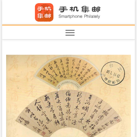
S
手机集
k
SHOUJIJIYOU.COM
i
·Smart
p
t
o
c
o
n
t
e
n
t