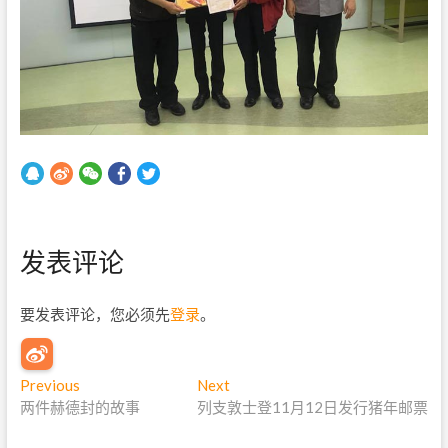
发表评论
要发表评论，您必须先
登录
。
文
Previous
P
Next
N
两件赫德封的故事
r
列支敦士登11月12日发行猪年邮票
e
章
e
x