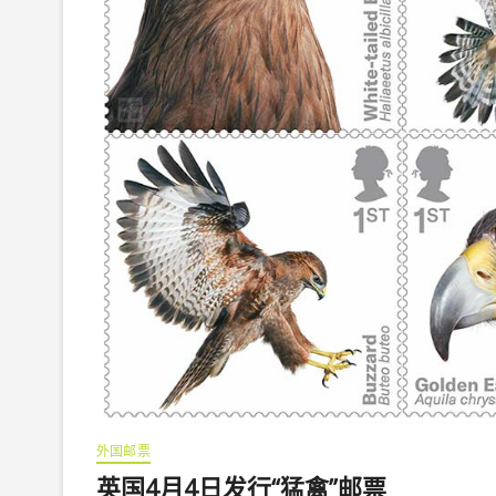
外国邮票
英国4月4日发行“猛禽”邮票