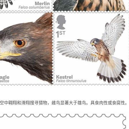
空中翱翔和滑翔搜寻猎物，雌鸟显著大于雄鸟。具食肉性或食腐性