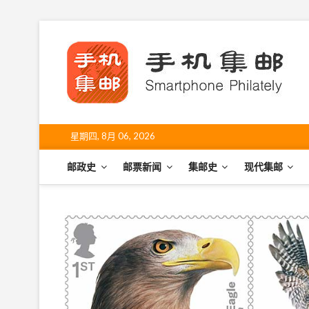
S
k
手
i
SHO
p
t
o
c
o
星期四, 8月 06, 2026
n
t
邮政史
邮票新闻
集邮史
现代集邮
e
n
t