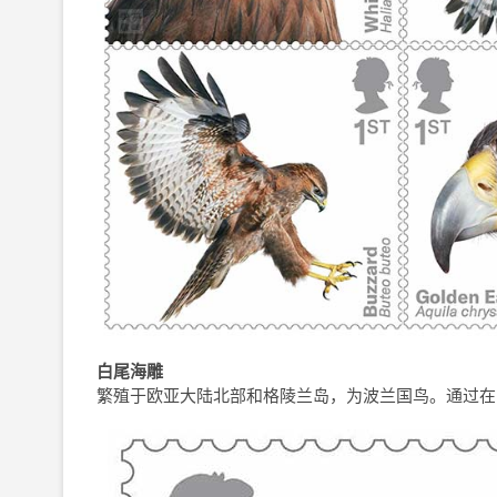
白尾海雕
繁殖于欧亚大陆北部和格陵兰岛，为波兰国鸟。通过在