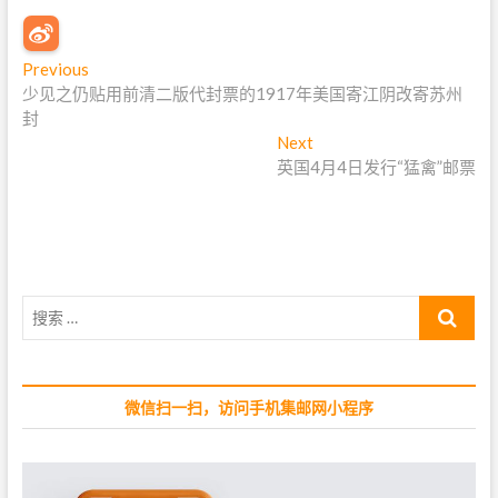
文
Previous
P
少见之仍贴用前清二版代封票的1917年美国寄江阴改寄苏州
r
章
封
e
导
v
Next
N
i
英国4月4日发行“猛禽”邮票
e
航
o
x
u
t
s
p
p
o
o
s
搜
s
t
索
t
:
…
:
微信扫一扫，访问手机集邮网小程序