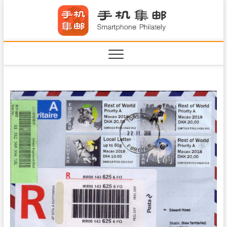
S
手机集
k
SHOUJIJIYOU.COM
i
·Smart
p
t
o
c
o
n
t
e
n
t