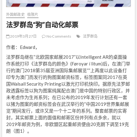
外国邮政史
极限片
法罗群岛“狗”自动化邮票
2019年3月27日
No Comments
法罗群岛
作者：Edward，
法罗群岛继在“北欧国家邮展2017”以Intelligent AR的桌面操
作系统打印《法罗群岛的颜色》(Føroyar í litum)后，在澳门举
行的澳门2018第35届亚洲国际集邮展览“”上再度以此设备打
印专为澳门而发行的狗图案邮资标签，标签图案同2017在英
国Walsall Security Printing以激光打印机快印。据原先法罗邮
政透露标签以狗为图案纯属配合澳门是中国的特别行政区，并
未考虑作为生肖系列；在已公布的2019年发行计划还有一套
以猪为图案的邮资标签会在武汉举行的“中国2019世界集邮展
览”期间发行，或许又是一个十二年的系列。整套邮票的实寄
封，其实邮票上面的面值和邮寄区份并列有点多余，就以
2019年邮资为例，非欧盟区起重邮资便由20克朗下调至19克
朗（图1）。