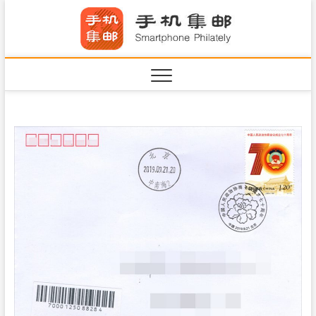
S
手机集
k
SHOUJIJIYOU.COM
i
·Smart
p
t
o
c
o
n
t
e
n
t