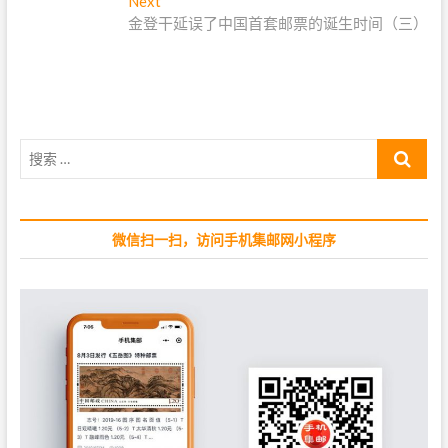
e
Next
N
导
v
金登干延误了中国首套邮票的诞生时间（三）
e
i
x
航
o
t
u
p
s
o
p
s
搜
o
t
索
s
:
…
t
:
微信扫一扫，访问手机集邮网小程序