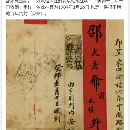
都未载日期，幸好收信人在封背以毛笔注明：「癸卯十二月十
日收到」字样，依此推算为1904年1月26日·也是一件很不错
的百年古封（见图）。