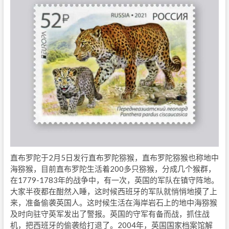
直布罗陀于2月5日发行直布罗陀猕猴，直布罗陀猕猴也称地中
海猕猴，目前直布罗陀生活着200多只猕猴，分成几个猴群，
在1779-1783年的战争中，有一次，英国的军队在镇守阵地。
大家半夜都在酣然入睡，这时候西班牙的军队就悄悄地摸了上
来，准备偷袭英国人。这时候生活在海岸岩石上的地中海猕猴
及时向驻守英军发出了警报。英国的守军有备而战，抓住战
机，把西班牙的偷袭给打退了。2004年，英国国家档案馆解