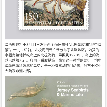
泽西邮政将于3月11日发行两个濒危物种“北极海鹦”和“地中海
鹱”。十九世纪前，北极海鹦曾广泛分布于北欧地区，凶猛的
水貂贪婪地捕吃岛上的北极海鹦，导致到1970年，岛上的海
鹦已荡然无存。各国正采取措施，恢复这一种群的繁衍。地中
海鹱是鹱科鹱属的鸟类，是一种脊索动物门动物，分布于欧亚
大陆及非洲北部。