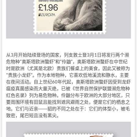
从3月开始陆续登场的国家，列支敦士登3月1日将发行两个濒
危物种“奥斯塔欧洲螯虾”和“伶鼬”，奥斯塔欧洲螯虾在中世纪
时是欧洲（尤其是北欧）贵族们餐桌上的美食，因此又被称为
“贵族小龙虾”。作为本地物种，它喜欢低地溪流和静水，主要
在夜间活动。自上世纪60年代起，奥斯塔欧洲螯虾因受到龙虾
瘟疫真菌感染而大量灭绝，已被《世界自然保护联盟濒危物种
红色名录》列为易危物种。伶鼬分布于欧洲的大部分地区，只
要周围环境有田鼠且能找到遮风避雨之处，便是它们的栖息之
地。它们与近亲――貂的不同之处在于：它们的体型小，被毛
致密，尾巴短且没有黑尖。