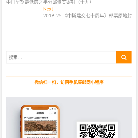
中国早期最低廉之半分邮资实寄封（十九）
r
章
e
Next
N
导
v
2019-25 《中斯建交七十周年》邮票原地封
e
i
x
航
o
t
u
p
s
o
p
s
搜
o
t
索
s
:
…
t
:
微信扫一扫，访问手机集邮网小程序