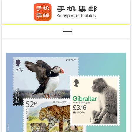
S
手机集
k
SHOUJIJIYOU.COM
i
·Smart
p
t
o
c
o
n
t
e
n
t