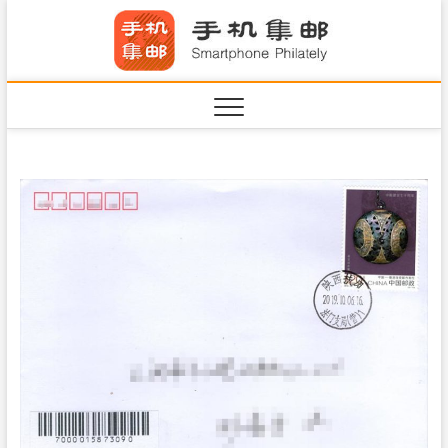
S
手机集
k
SHOUJIJIYOU.COM
i
·Smart
p
t
o
c
o
n
t
e
n
t