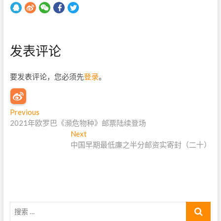
发表评论
要发表评论，您必须先
登录
。
文
Previous
P
2021年欧罗巴《濒危物种》邮票陆续登场
r
章
e
Next
N
导
v
中国早期最低廉之半分邮资实寄封（二十）
e
i
x
航
o
t
u
p
s
o
p
s
搜
o
t
索
s
: