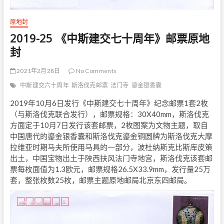
原地封
2019-25 《中斯建交七十周年》邮票原地
封
2021年2月28日
No Comments
中斯建交六十周年
斯洛伐克邮票
法门寺
鎏金银香囊
2019年10月6日发行《中斯建交七十周年》纪念邮票1套2枚
（与斯洛伐克联合发行），邮票规格：30X40mm，斯洛伐克
方面定于10月7日发行该套邮票，2枚图案为文物主题，取自
中国唐代的鎏金银香囊和斯洛伐克鎏金铜圆牌为斯洛伐克大摩
拉维亚时期马夫所使用马具的一部分，波杜纳斯克比斯库皮策
出土，中国宝物出土于陕西扶风法门寺地宫，斯洛伐克该套邮
票每枚面值为1.3欧元，邮票规格26.5X33.9mm，发行量25万
套，整张枚数25枚，邮票主题原地邮局北京东四邮局。