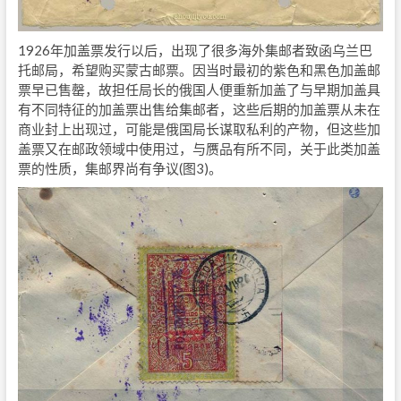
1926年加盖票发行以后，出现了很多海外集邮者致函乌兰巴
托邮局，希望购买蒙古邮票。因当时最初的紫色和黑色加盖邮
票早已售罄，故担任局长的俄国人便重新加盖了与早期加盖具
有不同特征的加盖票出售给集邮者，这些后期的加盖票从未在
商业封上出现过，可能是俄国局长谋取私利的产物，但这些加
盖票又在邮政领域中使用过，与赝品有所不同，关于此类加盖
票的性质，集邮界尚有争议(图3)。