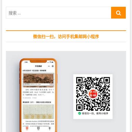
u
s
搜
s
t
索
p
:
…
o
s
微信扫一扫，访问手机集邮网小程序
t
: