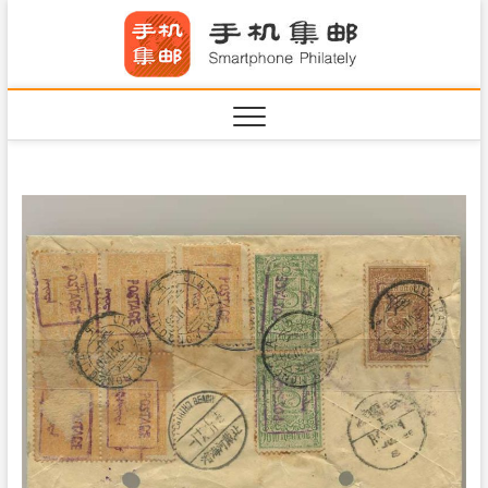
S
手机集
k
SHOUJIJIYOU.COM
i
·Smart
p
t
o
c
o
n
t
e
n
t