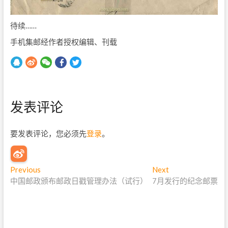
待续……
手机集邮经作者授权编辑、刊载
发表评论
要发表评论，您必须先
登录
。
文
Previous
P
Next
N
中国邮政颁布邮政日戳管理办法（试行）
r
7月发行的纪念邮票
e
章
e
x
导
v
t
i
p
航
o
o