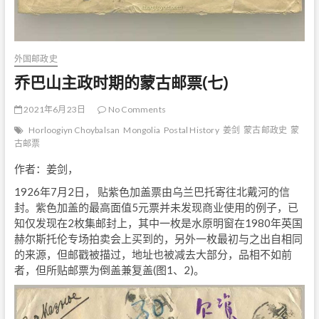
外国邮政史
乔巴山主政时期的蒙古邮票(七)
2021年6月23日
No Comments
Horloogiyn Choybalsan
Mongolia
Postal History
姜剑
蒙古邮政史
蒙
古邮票
作者：姜剑，
1926年7月2日， 贴紫色加盖票由乌兰巴托寄往北戴河的信
封。紫色加盖的最高面值5元票并未发现商业使用的例子，已
知仅发现在2枚集邮封上，其中一枚是水原明窗在1980年英国
赫尔斯托伦专场拍卖会上买到的，另外一枚最初与之出自相同
的来源，但邮戳被描过，地址也被减去大部分，品相不如前
者，但所贴邮票为倒盖兼复盖(图1、2)。