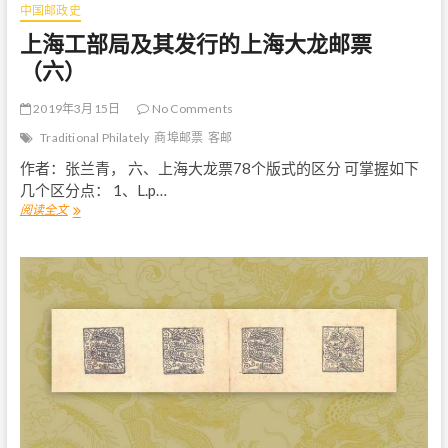
中国邮政史
上海工部局及其发行的上海大龙邮票
（六）
2019年3月15日
No Comments
Traditional Philately
商埠邮票
客邮
作者：张兰青， 六、上海大龙票78个版式的区分 可掌握如下
几个区分点： 1、L.p…
阅读全文
上
海
工
部
局
及
其
发
行
的
上
海
大
龙