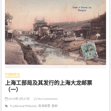
部
局
及
其
发
行
的
上
海
大
龙
邮
票
（
二
）
中国邮政史
上海工部局及其发行的上海大龙邮票
（一）
2019年1月27日
No Comments
Traditional Philately
商埠邮票
客邮