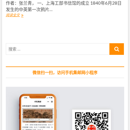
作者：张兰青， 一、上海工部书信馆的成立 1840年6月28日
发生的中英第一次鸦片…
阅读全文
上
海
工
部
局
及
搜
其
发
索
行
…
的
上
微信扫一扫，访问手机集邮网小程序
海
大
龙
邮
票
（
一
）