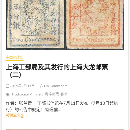
发
行
的
上
海
大
龙
邮
票
（
三
中国邮政史
）
上海工部局及其发行的上海大龙邮票
（二）
2019年2月15日
No Comments
Traditional Philately
商埠邮票
客邮
作者：张兰青， 工部书信馆在7月11日发布（7月13日起执
行）的公告中规定：寄递信…
阅读全文
上
海
工