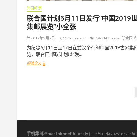
外国邮票
联合国计划6月11日发行“中国2019
集邮展览”小全张
2019年5月9日
1 Comment
World Stamps
联合国邮
为纪念6月11日至17日在武汉举行的中国2019世界集
览，联合国邮政计划以“联…
阅读全文
联
合
国
计
划
文
6
月
章
1
1
导
日
发
航
行
“
手机集邮·SmartphonePhilately
| ICP:
苏ICP备2025187231号
中