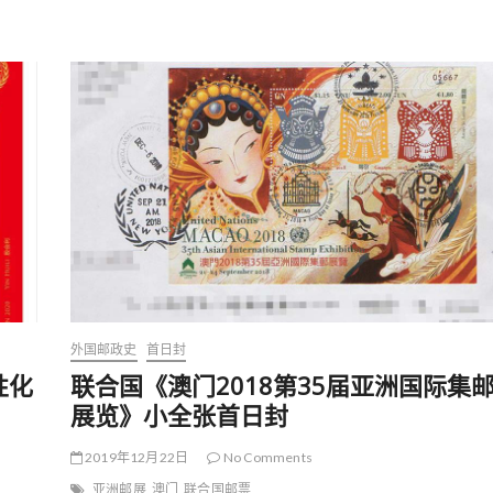
票
联
合
国
会
徽
”
生
肖
个
性
化
邮
票
原
地
封
外国邮政史
首日封
性化
联合国《澳门2018第35届亚洲国际集
展览》小全张首日封
2019年12月22日
No Comments
亚洲邮展
澳门
联合国邮票