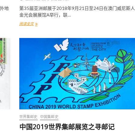
以外地
第35届亚洲邮展于2018年9月21日至24日在澳门威尼斯人
金光会展展馆A举行，联…
阅读全文
联
合
国
《
澳
门
2
0
1
8
第
3
5
届
亚
洲
国
际
世界集邮史
中国集邮史
集
中国2019世界集邮展览之寻邮记
邮
展