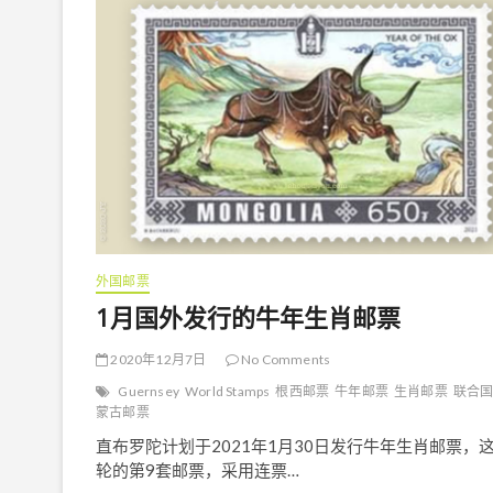
天
问
一
号
》
4
月
2
4
日
登
上
联
合
国
外国邮票
《
1月国外发行的牛年生肖邮票
火
星
》
2020年12月7日
No Comments
邮
Guernsey
World Stamps
根西邮票
牛年邮票
生肖邮票
联合
票
蒙古邮票
直布罗陀计划于2021年1月30日发行牛年生肖邮票，
轮的第9套邮票，采用连票…