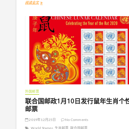
阅读全文
1
月
国
外
发
行
的
牛
年
生
肖
邮
票
外国邮票
联合国邮政1月10日发行鼠年生肖个
邮票
2019年12月25日
No Comments
World Stamps
生肖邮票
联合国邮票