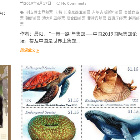
览
2019年6月17日
No Comments
》
为：
列支敦士登邮票
卡特
印度尼西亚邮票
吉尔吉斯斯坦邮票
奥兰群岛
小
票
朝鲜邮票
澳大利亚邮票
联合国邮票
菲律宾邮票
西班牙邮票
越南邮
全
票
张
首
作者：晨阳， “一带一路”与集邮——中国2019国际集邮论
日
坛，提及中国是世界上集邮…
封
阅读全文
中
国
2
0
1
9
世
界
集
邮
展
览
之
寻
邮
记